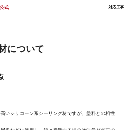
対応工事
材について
点
の高いシリコーン系シーリング材ですが、塗料との相性
。