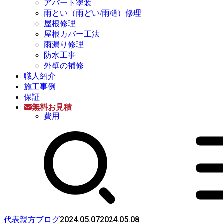
アパート塗装
雨とい（雨どい/雨樋）修理
屋根修理
屋根カバー工法
雨漏り修理
防水工事
外壁の補修
職人紹介
施工事例
保証
無料お見積
費用
2024.05.07
2024.05.08
代表親方ブログ