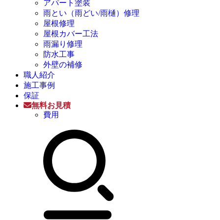
アパート塗装
雨とい（雨どい/雨樋）修理
屋根修理
屋根カバー工法
雨漏り修理
防水工事
外壁の補修
職人紹介
施工事例
保証
無料お見積
費用