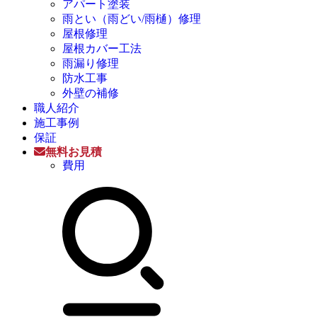
アパート塗装
雨とい（雨どい/雨樋）修理
屋根修理
屋根カバー工法
雨漏り修理
防水工事
外壁の補修
職人紹介
施工事例
保証
無料お見積
費用