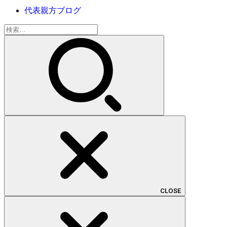
代表親方ブログ
検
索:
CLOSE