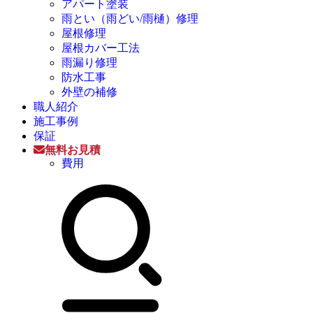
アパート塗装
雨とい（雨どい/雨樋）修理
屋根修理
屋根カバー工法
雨漏り修理
防水工事
外壁の補修
職人紹介
施工事例
保証
無料お見積
費用