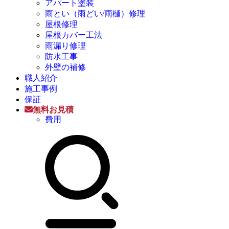
アパート塗装
雨とい（雨どい/雨樋）修理
屋根修理
屋根カバー工法
雨漏り修理
防水工事
外壁の補修
職人紹介
施工事例
保証
無料お見積
費用