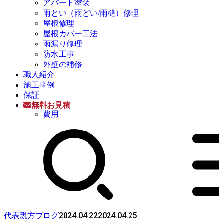
アパート塗装
雨とい（雨どい/雨樋）修理
屋根修理
屋根カバー工法
雨漏り修理
防水工事
外壁の補修
職人紹介
施工事例
保証
無料お見積
費用
2024.04.22
2024.04.25
代表親方ブログ